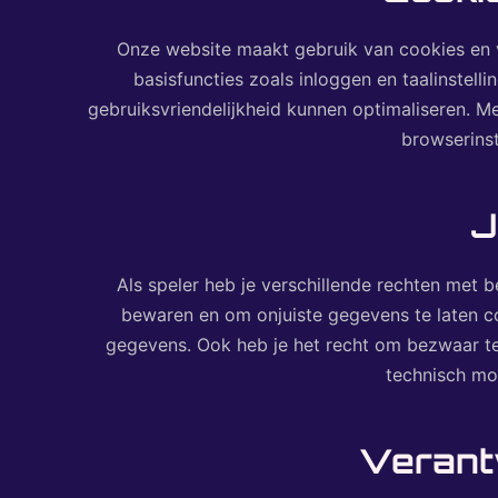
Onze website maakt gebruik van cookies en v
basisfuncties zoals inloggen en taalinstell
gebruiksvriendelijkheid kunnen optimaliseren. M
browserinst
J
Als speler heb je verschillende rechten met 
bewaren en om onjuiste gegevens te laten co
gegevens. Ook heb je het recht om bezwaar te
technisch mo
Verant