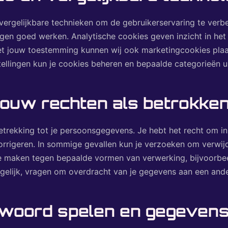
ergelijkbare technieken om de gebruikerservaring te verbe
ingen goed werken. Analytische cookies geven inzicht in het 
et jouw toestemming kunnen wij ook marketingcookies plaat
ellingen kun je cookies beheren en bepaalde categorieën u
ouw rechten als betrokke
betrekking tot je persoonsgegevens. Je hebt het recht om in
rrigeren. In sommige gevallen kun je verzoeken om verwij
 maken tegen bepaalde vormen van verwerking, bijvoorbeeld
gelijk, vragen om overdracht van je gegevens aan een ande
woord spelen en gegevens