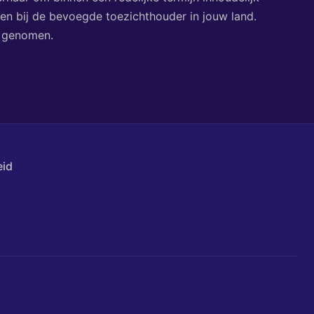
enen bij de bevoegde toezichthouder in jouw land.
n genomen.
eid