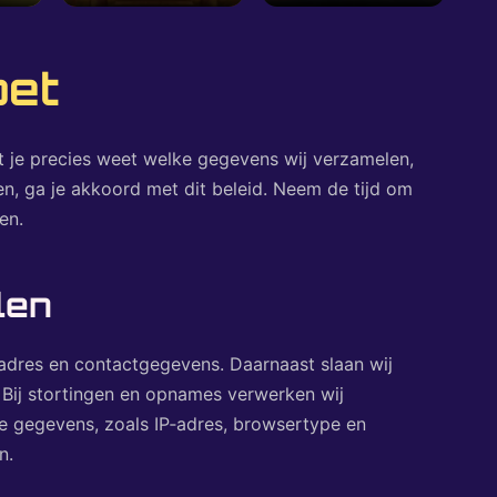
bet
t je precies weet welke gegevens wij verzamelen,
, ga je akkoord met dit beleid. Neem de tijd om
en.
len
adres en contactgegevens. Daarnaast slaan wij
Bij stortingen en opnames verwerken wij
he gegevens, zoals IP‑adres, browsertype en
n.