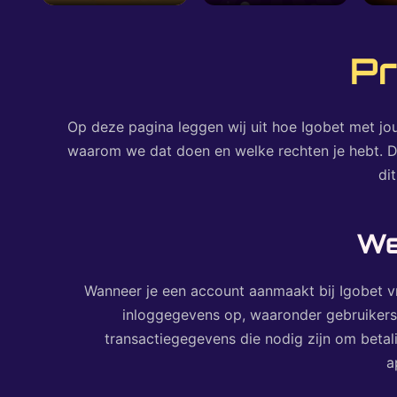
Pr
Op deze pagina leggen wij uit hoe Igobet met jo
waarom we dat doen en welke rechten je hebt. D
di
We
Wanneer je een account aanmaakt bij Igobet v
inloggegevens op, waaronder gebruikers
transactiegegevens die nodig zijn om betal
a