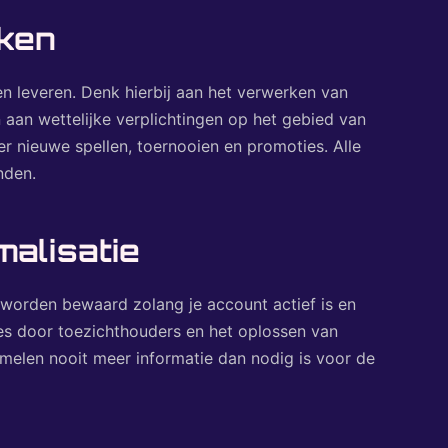
iken
n leveren. Denk hierbij aan het verwerken van
aan wettelijke verplichtingen op het gebied van
r nieuwe spellen, toernooien en promoties. Alle
nden.
alisatie
 worden bewaard zolang je account actief is en
es door toezichthouders en het oplossen van
melen nooit meer informatie dan nodig is voor de